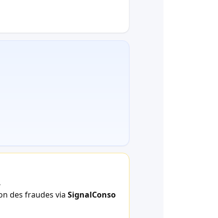
.
ion des fraudes via
SignalConso