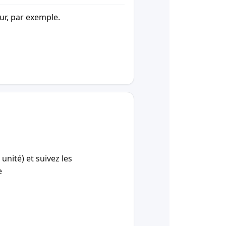
our, par exemple.
unité) et suivez les
e