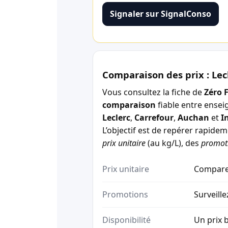
Signaler sur SignalConso
Comparaison des prix : Lec
Vous consultez la fiche de
Zéro 
comparaison
fiable entre ensei
Leclerc
,
Carrefour
,
Auchan
et
I
L’objectif est de repérer rapide
prix unitaire
(au kg/L), des
promot
Prix unitaire
Comparez
Promotions
Surveille
Disponibilité
Un prix b