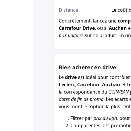
Distance
Le coût d
Concrètement, lancez une
comp
Carrefour Drive
, ou si
Auchan
e
prix unitaire
sur ce produit. En un 
Bien acheter en drive
Le
drive
est idéal pour contrôler 
Leclerc
,
Carrefour
,
Auchan
et
I
la correspondance du
GTIN/EAN
p
dates de fin de promo
. Les écarts 
vous montre l’option la plus r
Filtrer par
prix au kg/L
pour 
Comparer les lots promotio