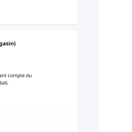
gasin)
enant compte du
ial).