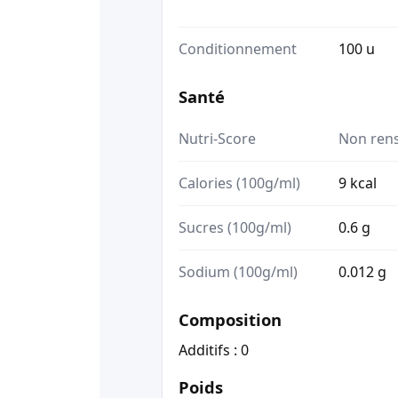
Conditionnement
100 u
Santé
Nutri-Score
Non ren
Calories (100g/ml)
9 kcal
Sucres (100g/ml)
0.6 g
Sodium (100g/ml)
0.012 g
Composition
Additifs : 0
Poids