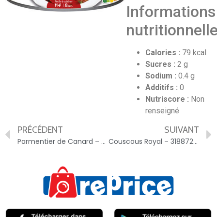
Informations
nutritionnell
Calories :
79 kcal
Sucres :
2 g
Sodium :
0.4 g
Additifs :
0
Nutriscore :
Non
renseigné
PRÉCÉDENT
SUIVANT
Parmentier de Canard – 3188720003673
Couscous Royal – 3188728014978