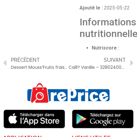
Ajouté le :
2025-05-22
Informations
nutritionnell
Nutriscore :
PRÉCÉDENT
SUIVANT
Dessert Mouss’Fruits fraise-p?che-framboise P?turages – 3250390411161
Caill? Vanille – 3280240005004