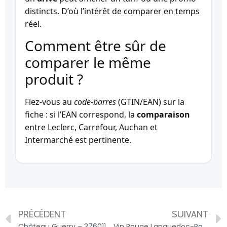
distincts. D’où l’intérêt de comparer en temps
réel.
Comment être sûr de
comparer le même
produit ?
Fiez-vous au
code-barres
(GTIN/EAN) sur la
fiche : si l’EAN correspond, la
comparaison
entre Leclerc, Carrefour, Auchan et
Intermarché est pertinente.
PRÉCÉDENT
SUIVANT
Château Guerry – 3760117860481
Vin Rouge Languedoc-Roussillon AOP TERRES DES AINES – 3760043171002