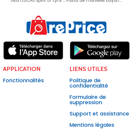
GEISTLUCHS Spirit of Lynx Herbal Liqueur – 3560071170387
Pastis de marseille bayanis – 3270190112457
APPLICATION
LIENS UTILES
Fonctionnalités
Politique de
confidentialité
Formulaire de
suppression
Support et assistance
Mentions légales