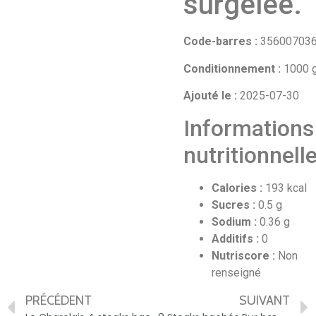
surgelée.
Code-barres :
35600703
Conditionnement :
1000 
Ajouté le :
2025-07-30
Informations
nutritionnell
Calories :
193 kcal
Sucres :
0.5 g
Sodium :
0.36 g
Additifs :
0
Nutriscore :
Non
renseigné
PRÉCÉDENT
SUIVANT