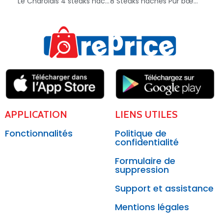
Le Charolais 4 steaks hachés Façon Bouchère – 3560070427918
8 Steaks hachés Pur bœuf – 3560071263225
APPLICATION
LIENS UTILES
Fonctionnalités
Politique de
confidentialité
Formulaire de
suppression
Support et assistance
Mentions légales