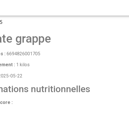
5
te grappe
s :
6694826001705
ement :
1 kilos
025-05-22
ations nutritionnelles
core :