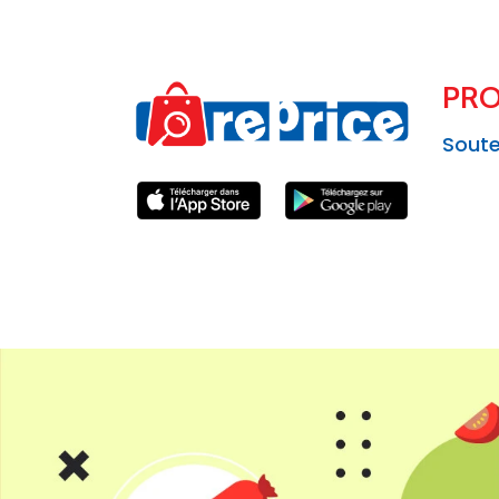
PRO
Soute