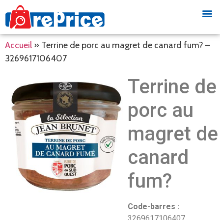
Accueil
»
Terrine de porc au magret de canard fum? –
3269617106407
Terrine de
porc au
magret de
canard
fum?
Code-barres :
3269617106407