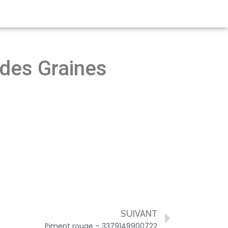
 des Graines
SUIVANT
Piment rouge – 3379149900722