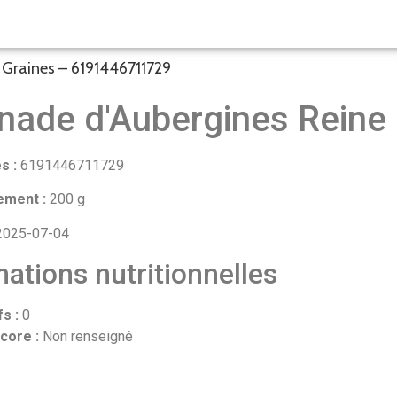
 Graines – 6191446711729
inade d'Aubergines Reine
s :
6191446711729
ement :
200 g
025-07-04
ations nutritionnelles
fs :
0
core :
Non renseigné