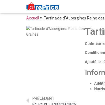
Accueil
»
Tartinade d’Aubergines Reine des
Tart
Code-barre
Conditionn
Ajouté le :
2
Inform
Additi
Nutris
PRÉCÉDENT
Nouveua – 9780521379625