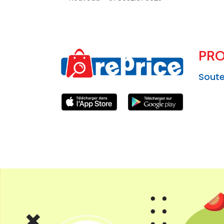
PRO
Soute