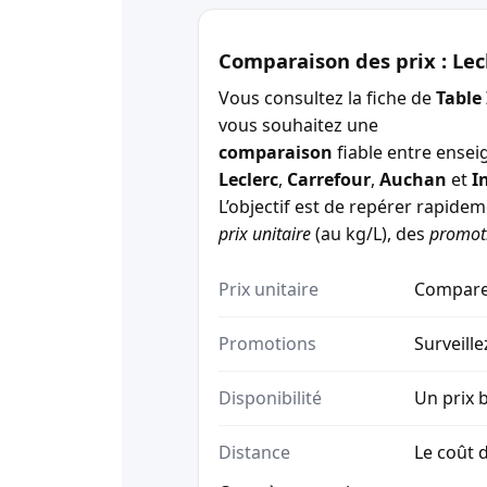
Comparaison des prix : Lec
Vous consultez la fiche de
Table
vous souhaitez une
comparaison
fiable entre ensei
Leclerc
,
Carrefour
,
Auchan
et
I
L’objectif est de repérer rapide
prix unitaire
(au kg/L), des
promot
Prix unitaire
Comparez
Promotions
Surveille
Disponibilité
Un prix b
Distance
Le coût d