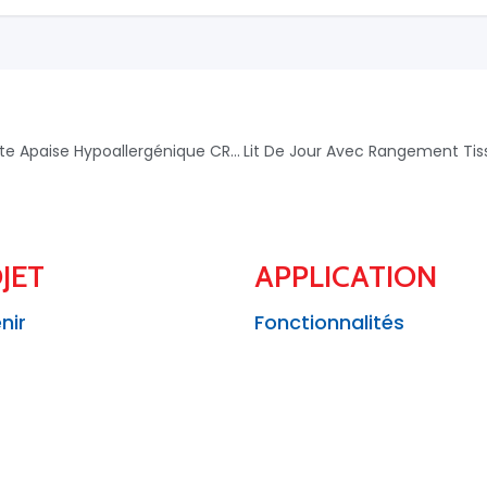
Brume d’eau Eau de Source Rafraîchit Hydrate Apaise Hypoallergénique CRISTALINE – 3254381049043
JET
APPLICATION
nir
Fonctionnalités