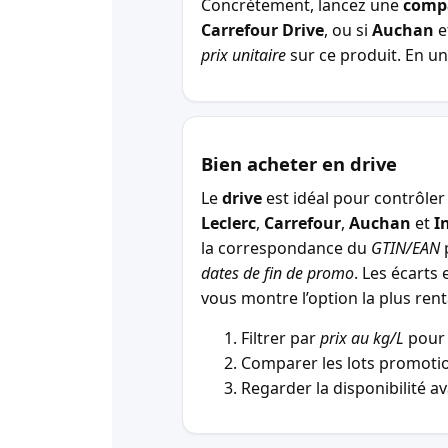
Concrètement, lancez une
comp
Carrefour Drive
, ou si
Auchan
e
prix unitaire
sur ce produit. En un 
Bien acheter en drive
Le
drive
est idéal pour contrôler 
Leclerc
,
Carrefour
,
Auchan
et
I
la correspondance du
GTIN/EAN
p
dates de fin de promo
. Les écarts 
vous montre l’option la plus r
Filtrer par
prix au kg/L
pour 
Comparer les lots promotio
Regarder la disponibilité a