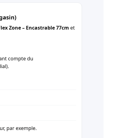
gasin)
 Flex Zone – Encastrable 77cm
et
enant compte du
ial).
our, par exemple.