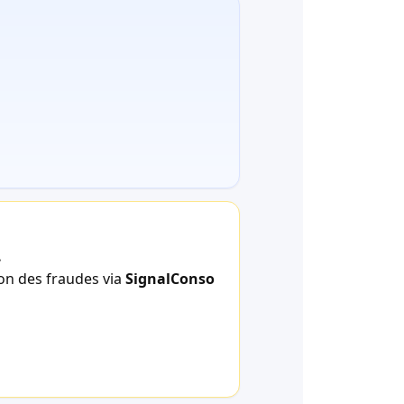
.
ion des fraudes via
SignalConso