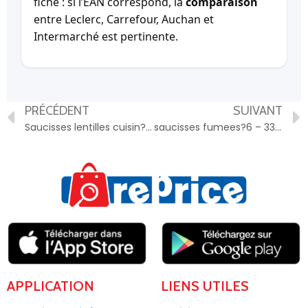
fiche : si l’EAN correspond, la
comparaison
entre Leclerc, Carrefour, Auchan et
Intermarché est pertinente.
PRÉCÉDENT
SUIVANT
Saucisses lentilles cuisin?es – 3256225736126
saucisses fumees?6 – 3340584108943
APPLICATION
LIENS UTILES