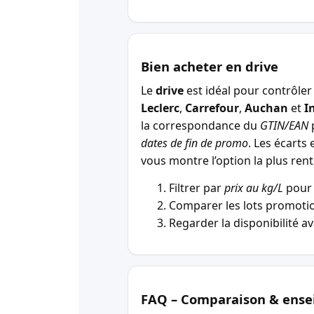
Bien acheter en drive
Le
drive
est idéal pour contrôler 
Leclerc
,
Carrefour
,
Auchan
et
I
la correspondance du
GTIN/EAN
p
dates de fin de promo
. Les écarts 
vous montre l’option la plus r
Filtrer par
prix au kg/L
pour 
Comparer les lots promotio
Regarder la disponibilité a
FAQ – Comparaison & ense