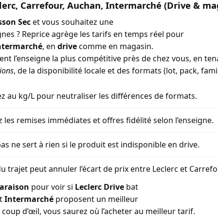
lerc, Carrefour, Auchan, Intermarché (Drive & ma
sson Sec
et vous souhaitez une
gnes ? Reprice agrège les tarifs en temps réel pour
ntermarché
, en
drive
comme en magasin.
ment l’enseigne la plus compétitive près de chez vous, en t
ions
, de la disponibilité locale et des formats (lot, pack, famil
 au kg/L pour neutraliser les différences de formats.
z les remises immédiates et offres fidélité selon l’enseigne.
as ne sert à rien si le produit est indisponible en drive.
u trajet peut annuler l’écart de prix entre Leclerc et Carref
araison
pour voir si
Leclerc Drive
bat
t
Intermarché
proposent un meilleur
coup d’œil, vous saurez où l’acheter au meilleur tarif.