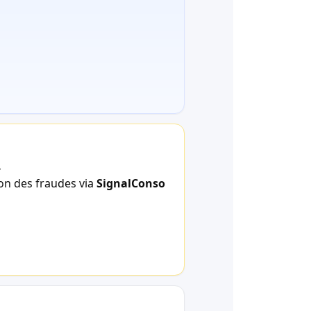
.
ion des fraudes via
SignalConso