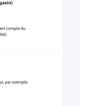
gasin)
enant compte du
ial).
our, par exemple.