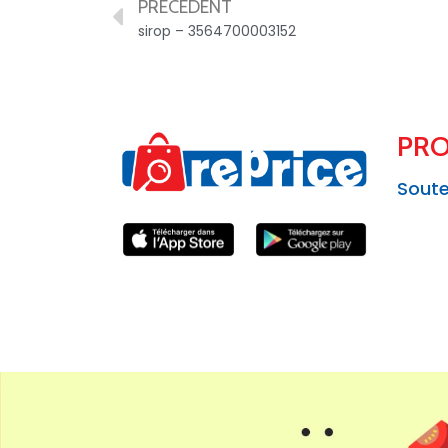
PRÉCÉDENT
sirop – 3564700003152
PRO
Soute