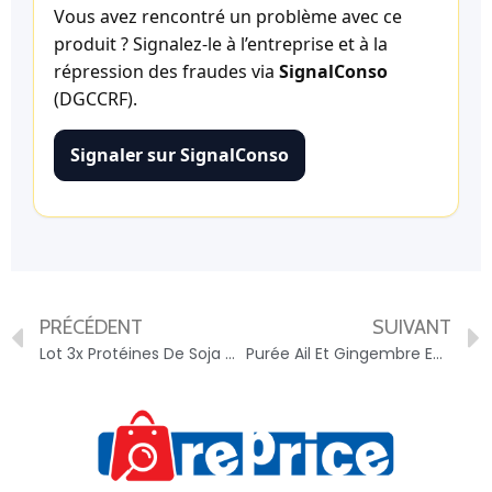
Vous avez rencontré un problème avec ce
produit ? Signalez-le à l’entreprise et à la
répression des fraudes via
SignalConso
(DGCCRF).
Signaler sur SignalConso
PRÉCÉDENT
SUIVANT
Lot 3x Protéines De Soja Gros Morceaux Bio 100% Protéines Végétales – Idénat – Paquet 150g IDÉNAT – 3665549059000
Purée Ail Et Gingembre En Gros 1kg KHANUM – 5019124210009