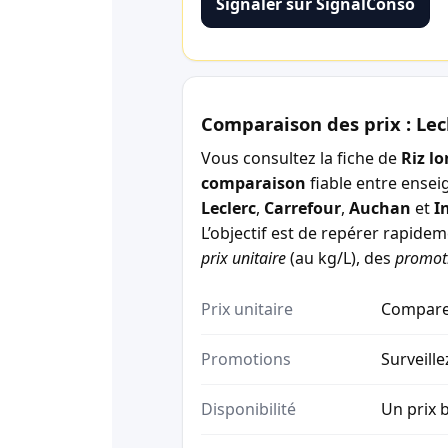
Signaler sur SignalConso
Comparaison des prix : Lec
Vous consultez la fiche de
Riz l
comparaison
fiable entre ensei
Leclerc
,
Carrefour
,
Auchan
et
I
L’objectif est de repérer rapide
prix unitaire
(au kg/L), des
promot
Prix unitaire
Comparez
Promotions
Surveille
Disponibilité
Un prix b