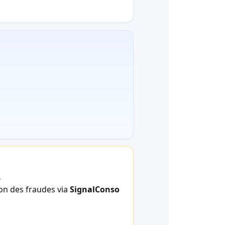
.
ion des fraudes via
SignalConso