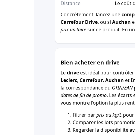
Distance
Le coût d
Concrètement, lancez une
comp
Carrefour Drive
, ou si
Auchan
e
prix unitaire
sur ce produit. En un 
Bien acheter en drive
Le
drive
est idéal pour contrôler 
Leclerc
,
Carrefour
,
Auchan
et
I
la correspondance du
GTIN/EAN
p
dates de fin de promo
. Les écarts 
vous montre l’option la plus r
Filtrer par
prix au kg/L
pour 
Comparer les lots promotio
Regarder la disponibilité a