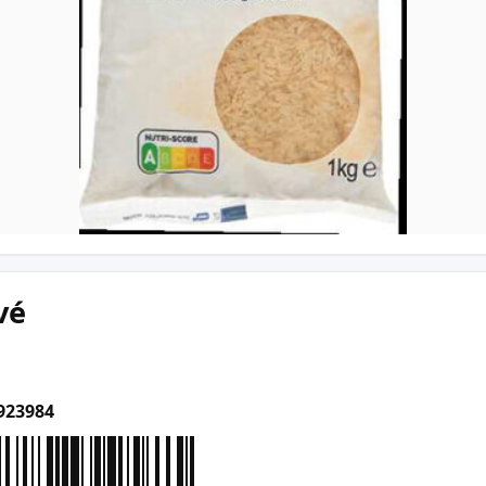
vé
923984