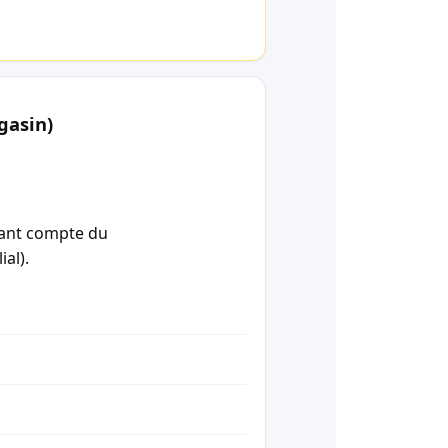
gasin)
enant compte du
ial).