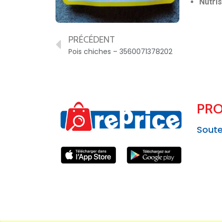
Nutris
PRÉCÉDENT
Pois chiches – 3560071378202
PRO
Soute