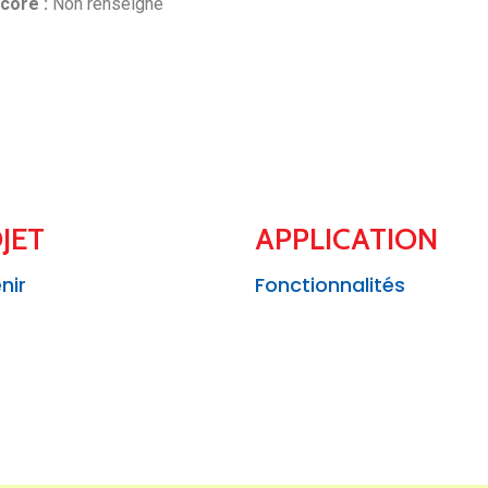
core :
Non renseigné
JET
APPLICATION
nir
Fonctionnalités