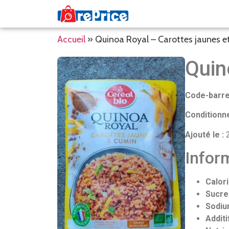
Accueil
»
Quinoa Royal – Carottes jaunes 
Quin
Code-barre
Conditionn
Ajouté le :
2
Inform
Calori
Sucre
Sodiu
Additi