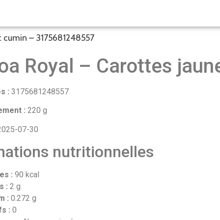
et cumin – 3175681248557
oa Royal – Carottes jaun
s :
3175681248557
ement :
220 g
025-07-30
ations nutritionnelles
es :
90 kcal
s :
2 g
m :
0.272 g
fs :
0