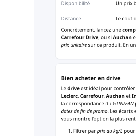
Disponibilité
Un prix b
Distance
Le coût d
Concrètement, lancez une
comp
Carrefour Drive
, ou si
Auchan
e
prix unitaire
sur ce produit. En un 
Bien acheter en drive
Le
drive
est idéal pour contrôler 
Leclerc
,
Carrefour
,
Auchan
et
I
la correspondance du
GTIN/EAN
p
dates de fin de promo
. Les écarts 
vous montre l’option la plus r
Filtrer par
prix au kg/L
pour 