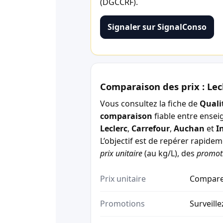
(DGCCRF).
Signaler sur SignalConso
Comparaison des prix : Lec
Vous consultez la fiche de
Quali
comparaison
fiable entre ensei
Leclerc
,
Carrefour
,
Auchan
et
I
L’objectif est de repérer rapide
prix unitaire
(au kg/L), des
promot
Prix unitaire
Comparez
Promotions
Surveille