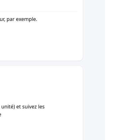
our, par exemple.
unité) et suivez les
e