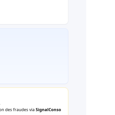
.
ion des fraudes via
SignalConso