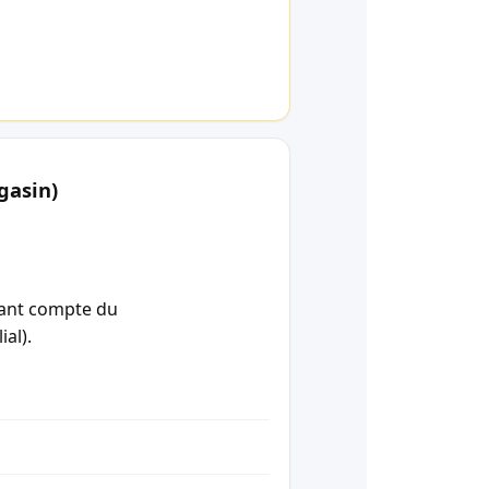
gasin)
enant compte du
ial).