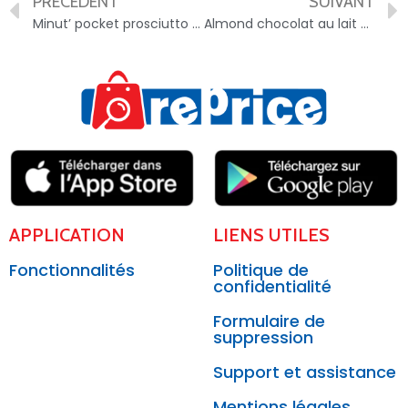
PRÉCÉDENT
SUIVANT
Minut’ pocket prosciutto formaggio – 3560071474713
Almond chocolat au lait et amandes, cœur vanille – 3560071251499
APPLICATION
LIENS UTILES
Fonctionnalités
Politique de
confidentialité
Formulaire de
suppression
Support et assistance
Mentions légales