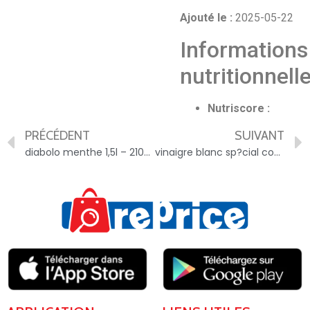
Ajouté le :
2025-05-22
Informations
nutritionnell
Nutriscore :
PRÉCÉDENT
SUIVANT
diabolo menthe 1,5l – 210525065792
vinaigre blanc sp?cial conserve – 3560071262297