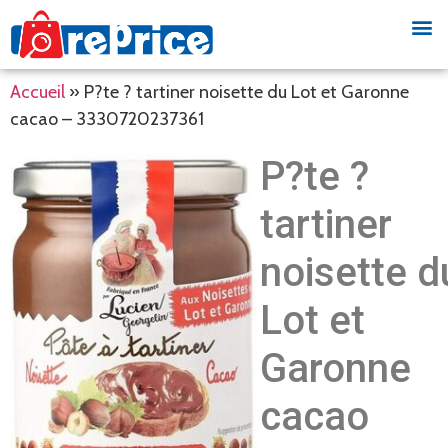
Accueil
»
P?te ? tartiner noisette du Lot et Garonne
cacao – 3330720237361
P?te ?
tartiner
noisette d
Lot et
Garonne
cacao