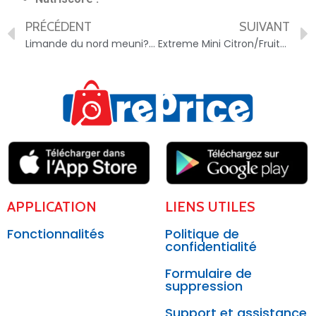
PRÉCÉDENT
SUIVANT
Limande du nord meuni?re – 4056489362074
Extreme Mini Citron/Fruits Rouges – 7613036243803
APPLICATION
LIENS UTILES
Fonctionnalités
Politique de
confidentialité
Formulaire de
suppression
Support et assistance