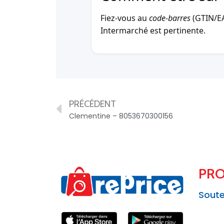
Fiez-vous au
code-barres
(GTIN/EAN
Intermarché est pertinente.
PRÉCÉDENT
Clementine – 8053670300156
PRO
Soute