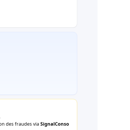
.
ion des fraudes via
SignalConso