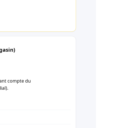
gasin)
enant compte du
ial).