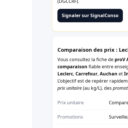
(DGCCRF).
Signaler sur SignalConso
Comparaison des prix : Lec
Vous consultez la fiche de
proV 
comparaison
fiable entre ensei
Leclerc
,
Carrefour
,
Auchan
et
I
L’objectif est de repérer rapide
prix unitaire
(au kg/L), des
promot
Prix unitaire
Comparez
Promotions
Surveille