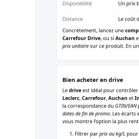
Disponibilité
Un prix b
Distance
Le coût d
Concrètement, lancez une
comp
Carrefour Drive
, ou si
Auchan
e
prix unitaire
sur ce produit. En un 
Bien acheter en drive
Le
drive
est idéal pour contrôler 
Leclerc
,
Carrefour
,
Auchan
et
I
la correspondance du
GTIN/EAN
p
dates de fin de promo
. Les écarts 
vous montre l’option la plus r
Filtrer par
prix au kg/L
pour 