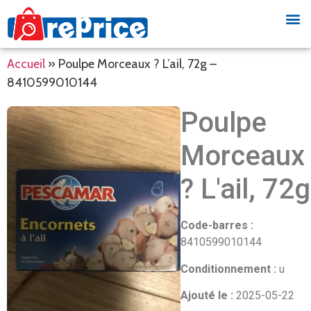
Accueil
»
Poulpe Morceaux ? L’ail, 72g –
8410599010144
Poulpe
Morceaux
? L'ail, 72g
Code-barres :
8410599010144
Conditionnement :
u
Ajouté le :
2025-05-22