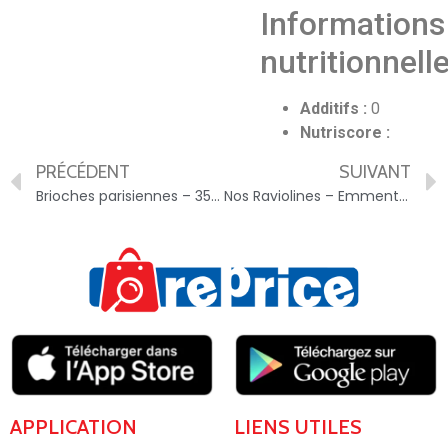
Informations
nutritionnell
Additifs :
0
Nutriscore :
PRÉCÉDENT
SUIVANT
Brioches parisiennes – 3587220003587
Nos Raviolines – Emmental – Saint Jean – 250g – 3266140065768
APPLICATION
LIENS UTILES