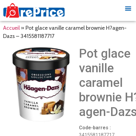
Accueil
»
Pot glace vanille caramel brownie H?agen-
Dazs – 3415581187717
Pot glace
vanille
caramel
brownie H
agen-Daz
Code-barres :
3415581187717