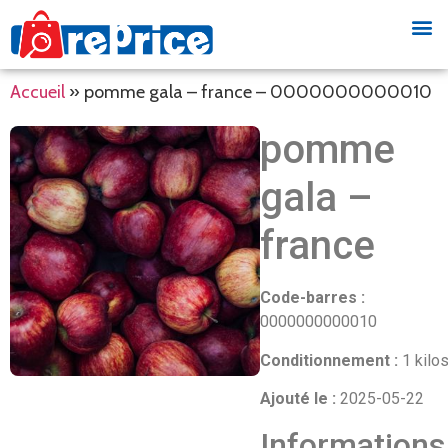
Accueil
»
pomme gala – france – 0000000000010
pomme
gala –
france
Code-barres :
0000000000010
Conditionnement :
1 kilo
Ajouté le :
2025-05-22
Informations