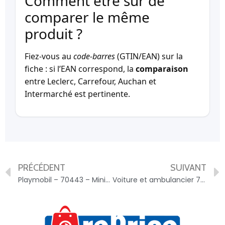
Comment être sûr de
comparer le même
produit ?
Fiez-vous au
code-barres
(GTIN/EAN) sur la
fiche : si l’EAN correspond, la
comparaison
entre Leclerc, Carrefour, Auchan et
Intermarché est pertinente.
PRÉCÉDENT
SUIVANT
Playmobil – 70443 – Mini-pelleteuse Et Chantier – 4008789704436
Voiture et ambulancier 70050 PLAYMOBIL – 4008789700506