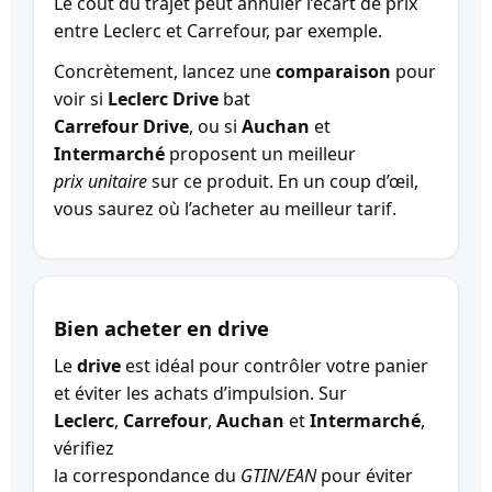
Le coût du trajet peut annuler l’écart de prix
entre Leclerc et Carrefour, par exemple.
Concrètement, lancez une
comparaison
pour
voir si
Leclerc Drive
bat
Carrefour Drive
, ou si
Auchan
et
Intermarché
proposent un meilleur
prix unitaire
sur ce produit. En un coup d’œil,
vous saurez où l’acheter au meilleur tarif.
Bien acheter en drive
Le
drive
est idéal pour contrôler votre panier
et éviter les achats d’impulsion. Sur
Leclerc
,
Carrefour
,
Auchan
et
Intermarché
,
vérifiez
la correspondance du
GTIN/EAN
pour éviter