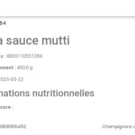
284
a sauce mutti
s :
8005110551284
ement :
400.0 g
025-05-22
ations nutritionnelles
core :
285811064152
Champignons de