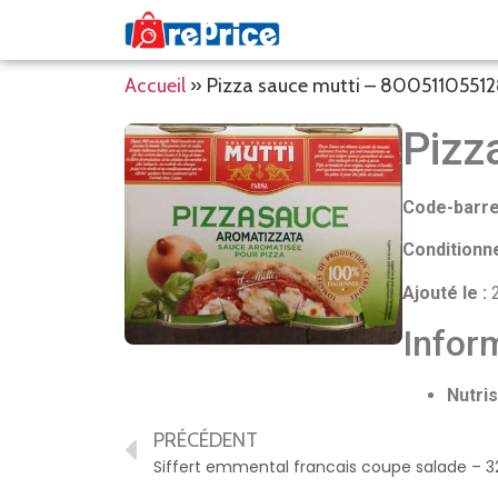
Accueil
»
Pizza sauce mutti – 8005110551
Pizz
Code-barre
Conditionn
Ajouté le :
2
Inform
Nutris
PRÉCÉDENT
Siffert emmental francais coupe salade – 3