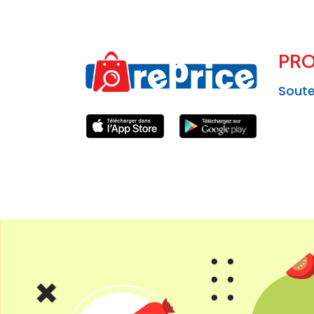
PRO
Soute