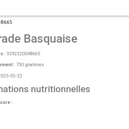
48665
rade Basquaise
s :
3292320048665
ement :
730 grammes
025-05-22
ations nutritionnelles
core :