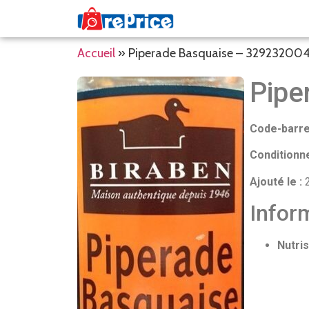
Accueil
»
Piperade Basquaise – 32923200
Pipe
Code-barre
Conditionn
Ajouté le :
2
Inform
Nutris