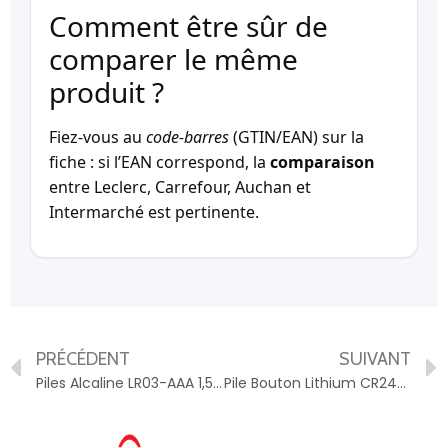
Comment être sûr de
comparer le même
produit ?
Fiez-vous au
code-barres
(GTIN/EAN) sur la
fiche : si l’EAN correspond, la
comparaison
entre Leclerc, Carrefour, Auchan et
Intermarché est pertinente.
PRÉCÉDENT
SUIVANT
Piles Alcaline LR03-AAA 1,5V DURACELL – 5000394141230
Pile Bouton Lithium CR2430 3V DURACELL – 5000394030398