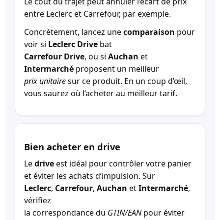
Le coût du trajet peut annuler l’écart de prix
entre Leclerc et Carrefour, par exemple.
Concrètement, lancez une
comparaison
pour
voir si
Leclerc Drive
bat
Carrefour Drive
, ou si
Auchan
et
Intermarché
proposent un meilleur
prix unitaire
sur ce produit. En un coup d’œil,
vous saurez où l’acheter au meilleur tarif.
Bien acheter en drive
Le
drive
est idéal pour contrôler votre panier
et éviter les achats d’impulsion. Sur
Leclerc
,
Carrefour
,
Auchan
et
Intermarché
,
vérifiez
la correspondance du
GTIN/EAN
pour éviter