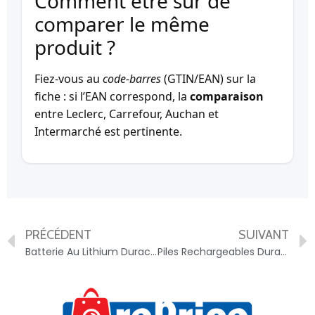
Comment être sûr de
comparer le même
produit ?
Fiez-vous au
code-barres
(GTIN/EAN) sur la
fiche : si l’EAN correspond, la
comparaison
entre Leclerc, Carrefour, Auchan et
Intermarché est pertinente.
PRÉCÉDENT
SUIVANT
Batterie Au Lithium Duracell 245 / 2cr5 6v – 5000394245105
Piles Rechargeables Duracell Dpblr6b10 1,5 V – 5000394176201