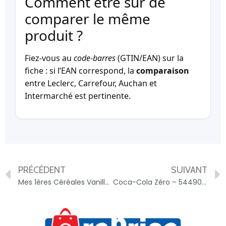
Comment être sûr de
comparer le même
produit ?
Fiez-vous au
code-barres
(GTIN/EAN) sur la
fiche : si l’EAN correspond, la
comparaison
entre Leclerc, Carrefour, Auchan et
Intermarché est pertinente.
PRÉCÉDENT
SUIVANT
Mes 1ères Céréales Vanille Naturelle – 3288110826131
Coca-Cola Zéro – 5449000201324