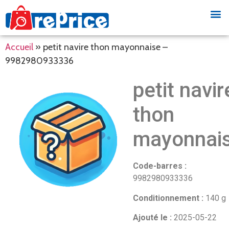
Accueil
»
petit navire thon mayonnaise –
9982980933336
petit navir
thon
mayonnai
Code-barres :
9982980933336
Conditionnement :
140 g
Ajouté le :
2025-05-22