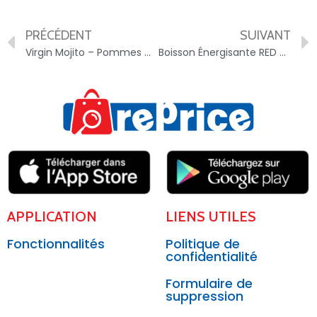
PRÉCÉDENT
SUIVANT
Virgin Mojito – Pommes Citrons Verts Menthe – Charles & Alice – 3297760080312
Boisson Énergisante RED BULL – Pack de 8 canettes – 9002490278120
APPLICATION
LIENS UTILES
Fonctionnalités
Politique de
confidentialité
Formulaire de
suppression