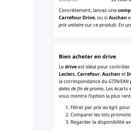
Concrètement, lancez une
comp
Carrefour Drive
, ou si
Auchan
e
prix unitaire
sur ce produit. En un 
Bien acheter en drive
Le
drive
est idéal pour contrôler 
Leclerc
,
Carrefour
,
Auchan
et
I
la correspondance du
GTIN/EAN
p
dates de fin de promo
. Les écarts 
vous montre l’option la plus r
Filtrer par
prix au kg/L
pour 
Comparer les lots promotio
Regarder la disponibilité a