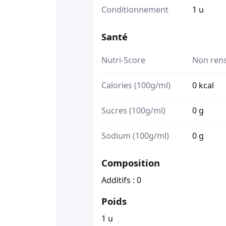
Conditionnement
1 u
Santé
Nutri-Score
Non ren
Calories (100g/ml)
0 kcal
Sucres (100g/ml)
0 g
Sodium (100g/ml)
0 g
Composition
Additifs : 0
Poids
1 u