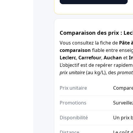
Comparaison des prix : Lec
Vous consultez la fiche de
Pâte à
comparaison
fiable entre ensei
Leclerc
,
Carrefour
,
Auchan
et
I
L’objectif est de repérer rapide
prix unitaire
(au kg/L), des
promot
Prix unitaire
Comparez
Promotions
Surveille
Disponibilité
Un prix b
Distance
Le coût d