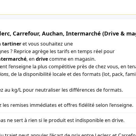
lerc, Carrefour, Auchan, Intermarché (Drive & ma
 tartiner
et vous souhaitez une
gnes ? Reprice agrège les tarifs en temps réel pour
ntermarché
, en
drive
comme en magasin.
ment l’enseigne la plus compétitive près de chez vous, en t
ions
, de la disponibilité locale et des formats (lot, pack, famil
 au kg/L pour neutraliser les différences de formats.
z les remises immédiates et offres fidélité selon l’enseigne.
as ne sert à rien si le produit est indisponible en drive.
u trajet peut annuler l’écart de prix entre Leclerc et Carref