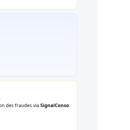
.
ion des fraudes via
SignalConso