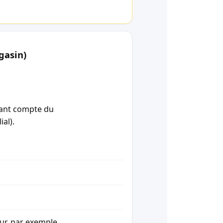
gasin)
enant compte du
ial).
our, par exemple.