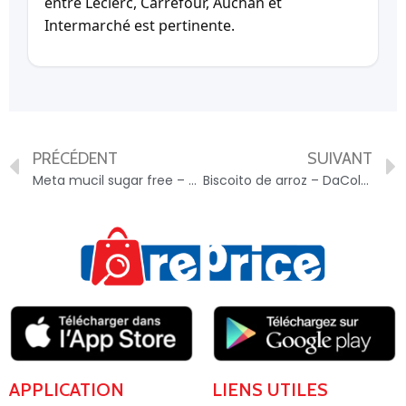
entre Leclerc, Carrefour, Auchan et
Intermarché est pertinente.
PRÉCÉDENT
SUIVANT
Meta mucil sugar free – 91879574
Biscoito de arroz – DaColonia – DaColonia – DaColonia – 89343203
APPLICATION
LIENS UTILES