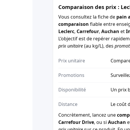
Comparaison des prix : Lec
Vous consultez la fiche de
pain 
comparaison
fiable entre ensei
Leclerc
,
Carrefour
,
Auchan
et
I
L’objectif est de repérer rapide
prix unitaire
(au kg/L), des
promot
Prix unitaire
Comparez
Promotions
Surveille
Disponibilité
Un prix b
Distance
Le coût d
Concrètement, lancez une
comp
Carrefour Drive
, ou si
Auchan
e
prix unitaire
sur ce produit. En un 