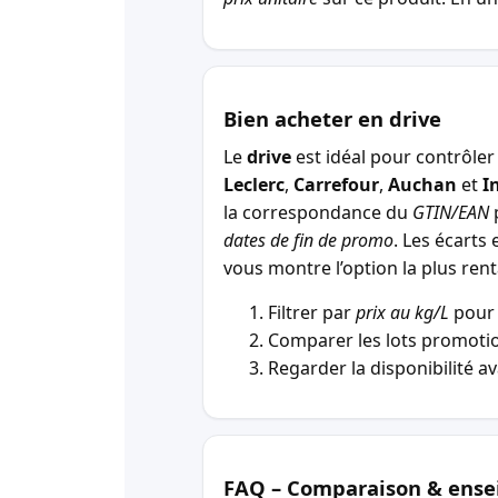
Bien acheter en drive
Le
drive
est idéal pour contrôler 
Leclerc
,
Carrefour
,
Auchan
et
I
la correspondance du
GTIN/EAN
p
dates de fin de promo
. Les écarts 
vous montre l’option la plus r
Filtrer par
prix au kg/L
pour 
Comparer les lots promotio
Regarder la disponibilité a
FAQ – Comparaison & ense