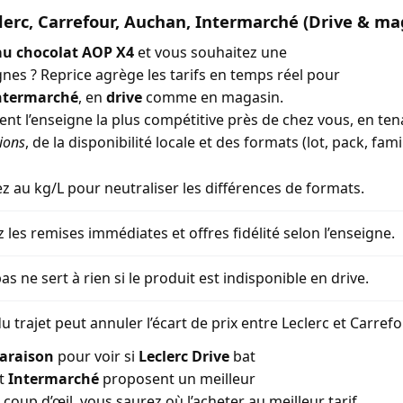
lerc, Carrefour, Auchan, Intermarché (Drive & ma
au chocolat AOP X4
et vous souhaitez une
gnes ? Reprice agrège les tarifs en temps réel pour
ntermarché
, en
drive
comme en magasin.
ment l’enseigne la plus compétitive près de chez vous, en t
ions
, de la disponibilité locale et des formats (lot, pack, famil
 au kg/L pour neutraliser les différences de formats.
z les remises immédiates et offres fidélité selon l’enseigne.
as ne sert à rien si le produit est indisponible en drive.
u trajet peut annuler l’écart de prix entre Leclerc et Carref
araison
pour voir si
Leclerc Drive
bat
t
Intermarché
proposent un meilleur
coup d’œil, vous saurez où l’acheter au meilleur tarif.