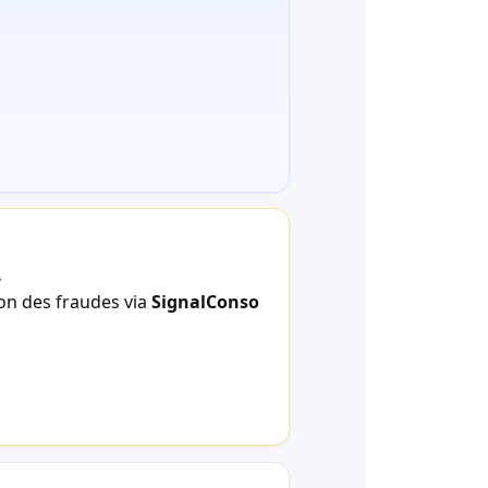
.
ion des fraudes via
SignalConso