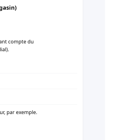
gasin)
enant compte du
ial).
our, par exemple.