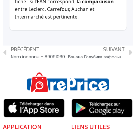
fiche : si l’EAN correspond, la
comparaison
entre Leclerc, Carrefour, Auchan et
Intermarché est pertinente.
PRÉCÉDENT
SUIVANT
Nom inconnu – 8909106034921
Банана Голубика вафельный рожок – 8801062013968
APPLICATION
LIENS UTILES