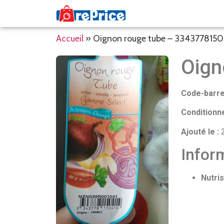
Accueil
»
Oignon rouge tube – 334377815
Oign
Code-barre
Conditionn
Ajouté le :
2
Inform
Nutris