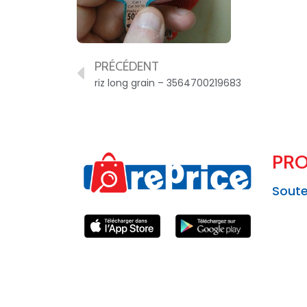
PRÉCÉDENT
riz long grain – 3564700219683
PRO
Soute