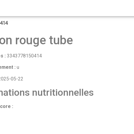
0414
on rouge tube
s :
3343778150414
ement :
u
025-05-22
ations nutritionnelles
core :