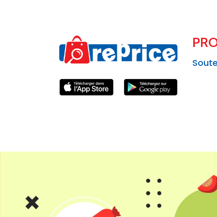
PRO
Soute