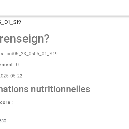
5_01_S19
renseign?
s :
ord06_23_0505_01_S19
ement :
0
025-05-22
ations nutritionnelles
core :
530