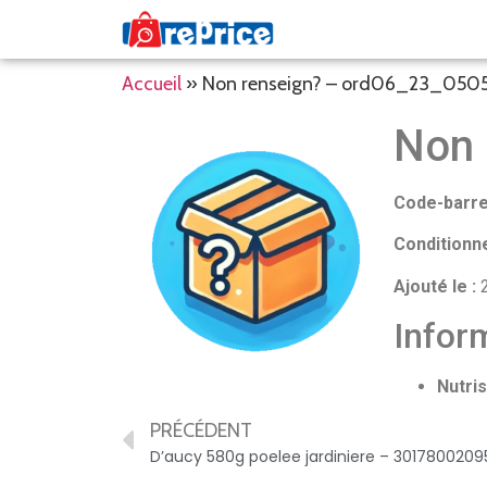
Accueil
»
Non renseign? – ord06_23_050
Non 
Code-barre
Conditionn
Ajouté le :
2
Inform
Nutris
PRÉCÉDENT
D’aucy 580g poelee jardiniere – 3017800209