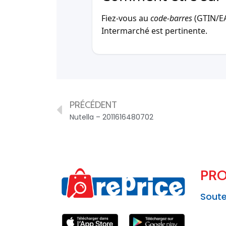
Fiez-vous au
code-barres
(GTIN/EAN
Intermarché est pertinente.
PRÉCÉDENT
Nutella – 2011616480702
PRO
Soute