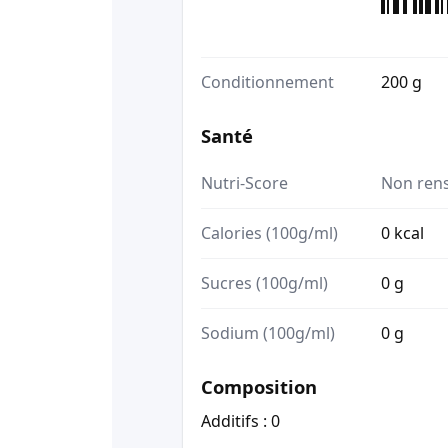
Conditionnement
200 g
Santé
Nutri-Score
Non ren
Calories (100g/ml)
0 kcal
Sucres (100g/ml)
0 g
Sodium (100g/ml)
0 g
Composition
Additifs : 0