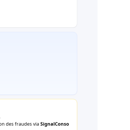
.
ion des fraudes via
SignalConso