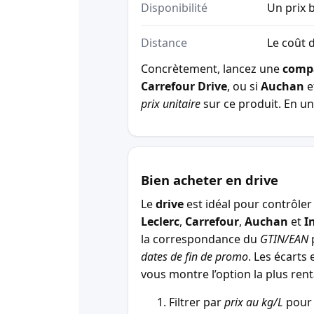
Disponibilité
Un prix b
Distance
Le coût d
Concrètement, lancez une
comp
Carrefour Drive
, ou si
Auchan
e
prix unitaire
sur ce produit. En un 
Bien acheter en drive
Le
drive
est idéal pour contrôler 
Leclerc
,
Carrefour
,
Auchan
et
I
la correspondance du
GTIN/EAN
p
dates de fin de promo
. Les écarts 
vous montre l’option la plus r
Filtrer par
prix au kg/L
pour 