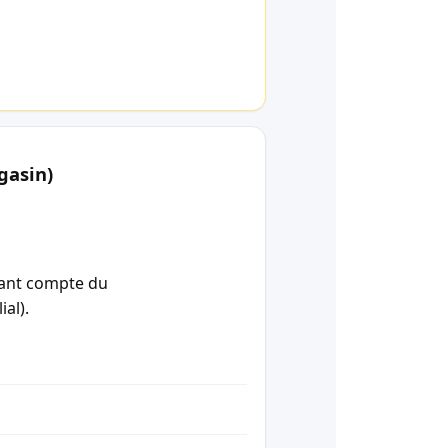
gasin)
enant compte du
ial).