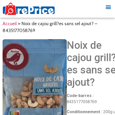
Accueil
»
Noix de cajou grill?es sans sel ajout? –
8435177058769
Noix de
cajou grill
es sans se
ajout?
Code-barres :
8435177058769
Conditionnement :
200g 