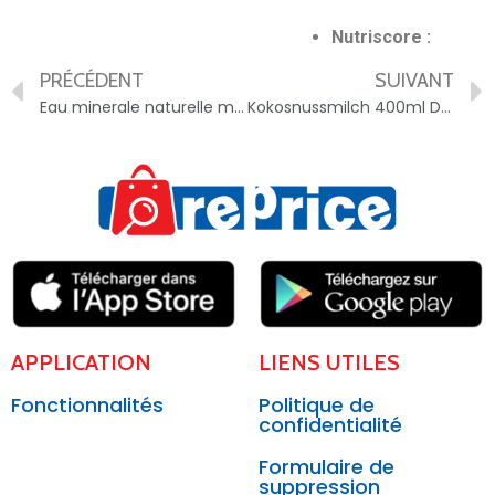
Nutriscore :
PRÉCÉDENT
SUIVANT
Eau minerale naturelle mg – 3250391900787
Kokosnussmilch 400ml Dose Asia Gold lait de coco – 9002859082795
APPLICATION
LIENS UTILES
Fonctionnalités
Politique de
confidentialité
Formulaire de
suppression