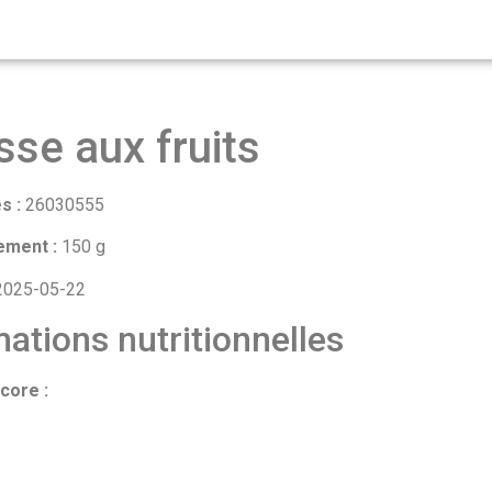
se aux fruits
s :
26030555
ement :
150 g
025-05-22
ations nutritionnelles
core :