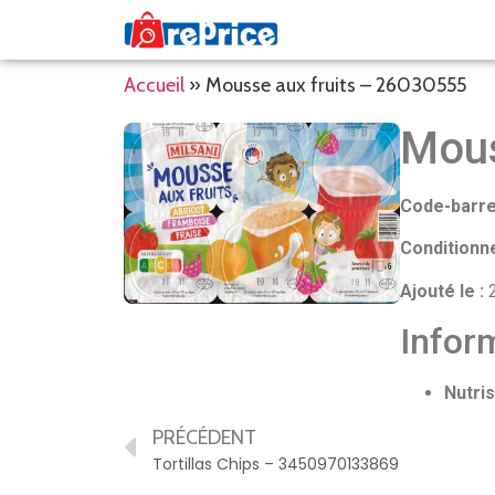
Accueil
»
Mousse aux fruits – 26030555
Mous
Code-barre
Conditionn
Ajouté le :
2
Inform
Nutris
PRÉCÉDENT
Tortillas Chips – 3450970133869