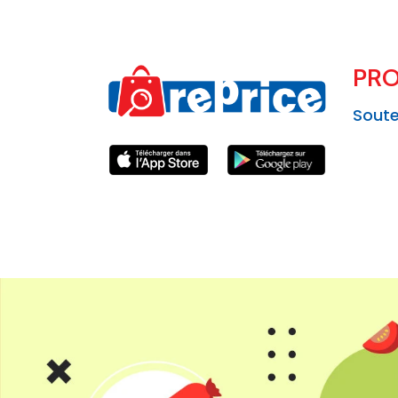
PRO
Soute