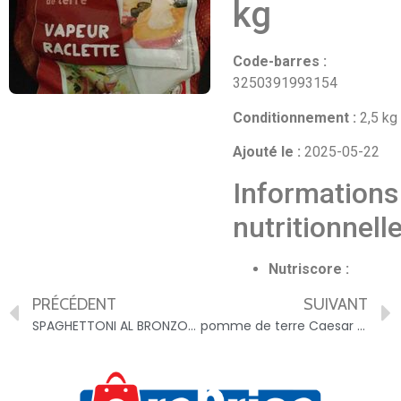
kg
Code-barres :
3250391993154
Conditionnement :
2,5 kg
Ajouté le :
2025-05-22
Informations
nutritionnell
Nutriscore :
PRÉCÉDENT
SUIVANT
SPAGHETTONI AL BRONZO- P?tes alimentaires de qualit? sup?rieure 400G – 8076809580823
pomme de terre Caesar – 3250391993345