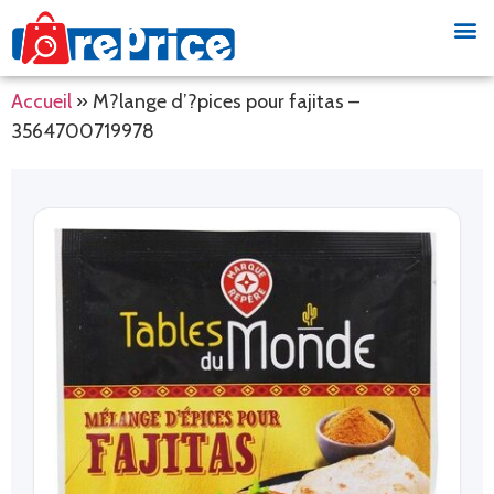
Accueil
»
M?lange d’?pices pour fajitas –
3564700719978