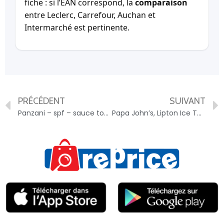
fiche : si l’EAN correspond, la
comparaison
entre Leclerc, Carrefour, Auchan et
Intermarché est pertinente.
PRÉCÉDENT
SUIVANT
Panzani – spf – sauce tomates cuisinées – 3038359005237
Papa John’s, Lipton Ice Tea Lemon, 20 Oz – 62458684248978644049