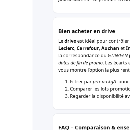
Bien acheter en drive
Le
drive
est idéal pour contrôler 
Leclerc
,
Carrefour
,
Auchan
et
I
la correspondance du
GTIN/EAN
p
dates de fin de promo
. Les écarts 
vous montre l’option la plus r
Filtrer par
prix au kg/L
pour 
Comparer les lots promotio
Regarder la disponibilité a
FAQ – Comparaison & ense