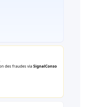
.
ion des fraudes via
SignalConso