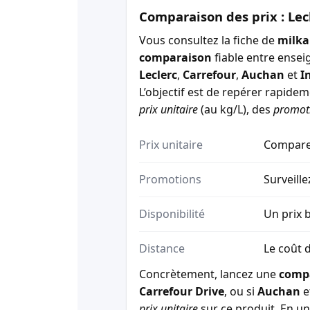
Comparaison des prix : Lec
Vous consultez la fiche de
milka
comparaison
fiable entre ensei
Leclerc
,
Carrefour
,
Auchan
et
I
L’objectif est de repérer rapide
prix unitaire
(au kg/L), des
promot
Prix unitaire
Comparez
Promotions
Surveille
Disponibilité
Un prix b
Distance
Le coût d
Concrètement, lancez une
comp
Carrefour Drive
, ou si
Auchan
e
prix unitaire
sur ce produit. En un 