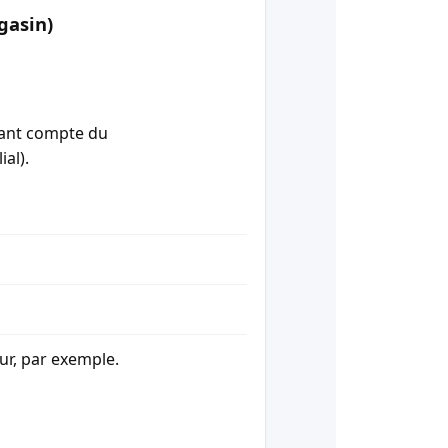
gasin)
enant compte du
ial).
our, par exemple.