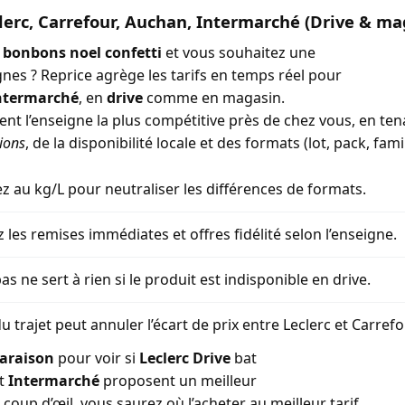
lerc, Carrefour, Auchan, Intermarché (Drive & ma
 bonbons noel confetti
et vous souhaitez une
gnes ? Reprice agrège les tarifs en temps réel pour
ntermarché
, en
drive
comme en magasin.
ment l’enseigne la plus compétitive près de chez vous, en t
ions
, de la disponibilité locale et des formats (lot, pack, famil
 au kg/L pour neutraliser les différences de formats.
z les remises immédiates et offres fidélité selon l’enseigne.
as ne sert à rien si le produit est indisponible en drive.
u trajet peut annuler l’écart de prix entre Leclerc et Carref
araison
pour voir si
Leclerc Drive
bat
t
Intermarché
proposent un meilleur
coup d’œil, vous saurez où l’acheter au meilleur tarif.