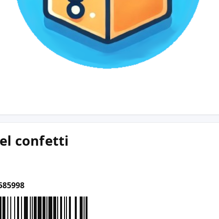
l confetti
585998