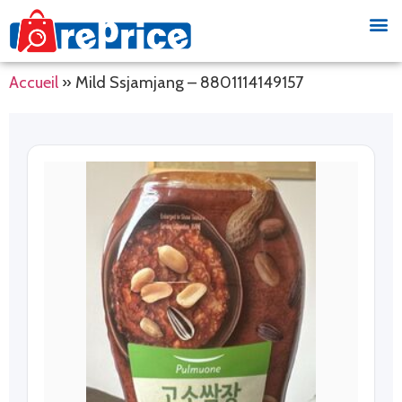
Accueil
»
Mild Ssjamjang – 8801114149157