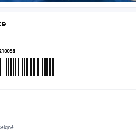
te
210058
seigné