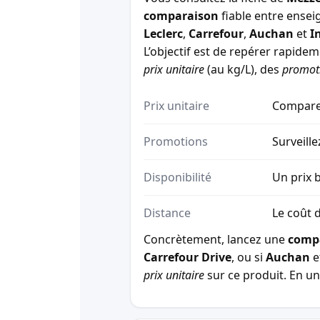
comparaison
fiable entre ensei
Leclerc
,
Carrefour
,
Auchan
et
I
L’objectif est de repérer rapide
prix unitaire
(au kg/L), des
promot
Prix unitaire
Comparez
Promotions
Surveille
Disponibilité
Un prix b
Distance
Le coût d
Concrètement, lancez une
comp
Carrefour Drive
, ou si
Auchan
e
prix unitaire
sur ce produit. En un 