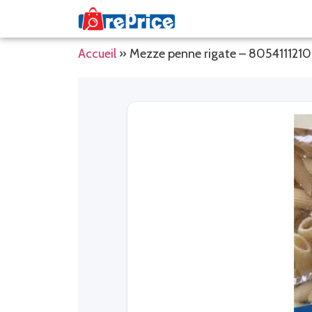
Accueil
»
Mezze penne rigate – 805411121