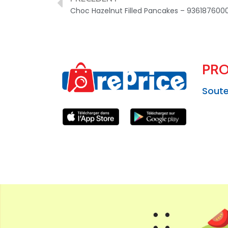
Choc Hazelnut Filled Pancakes – 936187600
PRO
Soute