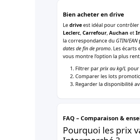
Bien acheter en drive
Le
drive
est idéal pour contrôler 
Leclerc
,
Carrefour
,
Auchan
et
I
la correspondance du
GTIN/EAN
p
dates de fin de promo
. Les écarts 
vous montre l’option la plus r
Filtrer par
prix au kg/L
pour 
Comparer les lots promotio
Regarder la disponibilité a
FAQ – Comparaison & ense
Pourquoi les prix v