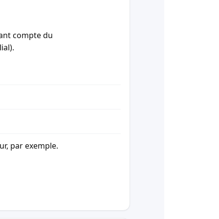
enant compte du
ial).
our, par exemple.