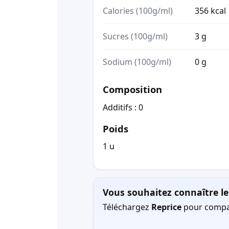
Calories (100g/ml)
356 kcal
Sucres (100g/ml)
3 g
Sodium (100g/ml)
0 g
Composition
Additifs : 0
Poids
1 u
Vous souhaitez connaître le 
Téléchargez
Reprice
pour compar