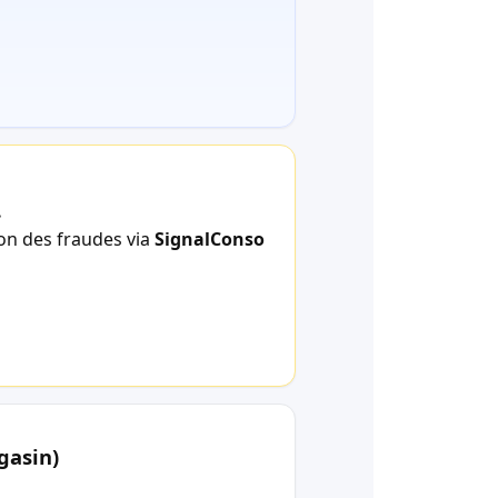
.
ion des fraudes via
SignalConso
gasin)