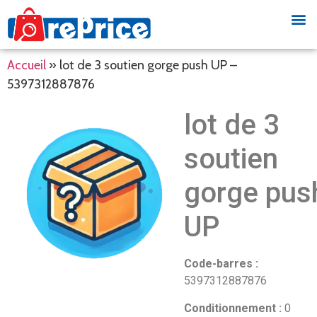
Accueil
»
lot de 3 soutien gorge push UP –
5397312887876
lot de 3
soutien
gorge pus
UP
Code-barres :
5397312887876
Conditionnement :
0